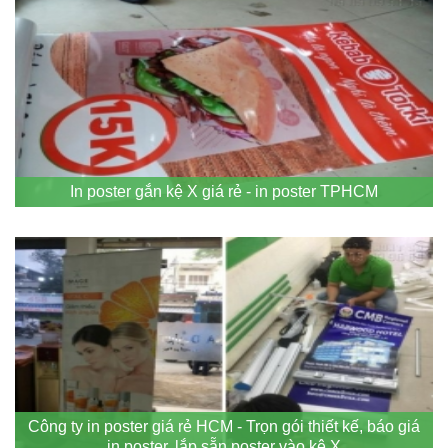
In poster gắn kệ X giá rẻ - in poster TPHCM
Công ty in poster giá rẻ HCM - Trọn gói thiết kế, báo giá
in poster, lắp sẵn poster vào kệ X