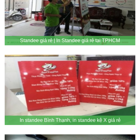
Standee giá rẻ | In Standee giá rẻ tại TPHCM
In standee Bình Thạnh, in standee kệ X giá rẻ