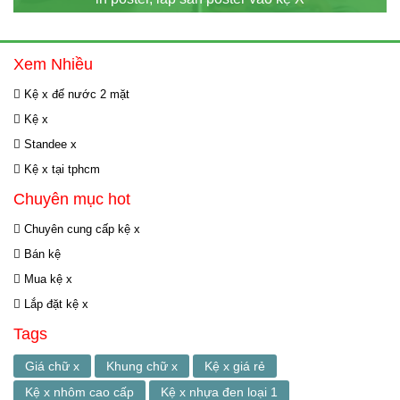
Xem Nhiều
Kệ x đế nước 2 mặt
Kệ x
Standee x
Kệ x tại tphcm
Chuyên mục hot
Chuyên cung cấp kệ x
Bán kệ
Mua kệ x
Lắp đặt kệ x
Tags
Giá chữ x
Khung chữ x
Kệ x giá rẻ
Kệ x nhôm cao cấp
Kệ x nhựa đen loại 1