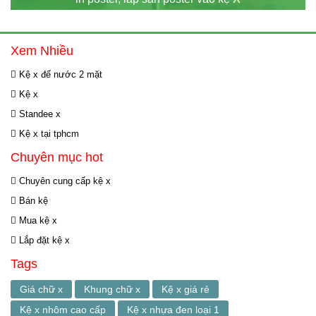
Xem Nhiều
Kệ x đế nước 2 mặt
Kệ x
Standee x
Kệ x tại tphcm
Chuyên mục hot
Chuyên cung cấp kệ x
Bán kệ
Mua kệ x
Lắp đặt kệ x
Tags
Giá chữ x
Khung chữ x
Kệ x giá rẻ
Kệ x nhôm cao cấp
Kệ x nhựa đen loại 1