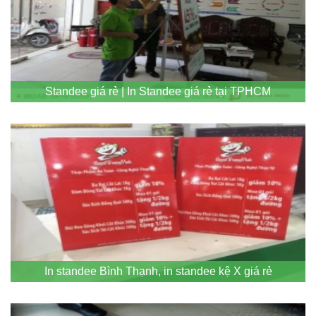
Standee giá rẻ | In Standee giá rẻ tại TPHCM
In standee Bình Thạnh, in standee kệ X giá rẻ