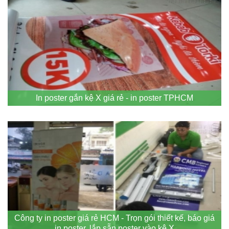
In poster gắn kệ X giá rẻ - in poster TPHCM
Công ty in poster giá rẻ HCM - Trọn gói thiết kế, báo giá
in poster, lắp sẵn poster vào kệ X