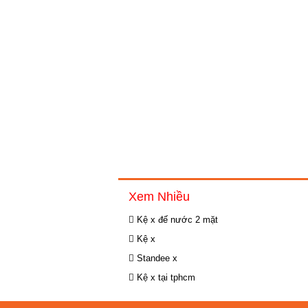
Xem Nhiều
Kệ x đế nước 2 mặt
Kệ x
Standee x
Kệ x tại tphcm