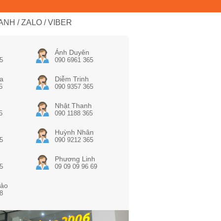
NH / ZALO / VIBER
Ánh Duyên
5
090 6961 365
a
Diễm Trinh
5
090 9357 365
Nhật Thanh
5
090 1188 365
Huỳnh Nhân
5
090 9212 365
Phương Linh
5
09 09 09 96 69
ảo
8