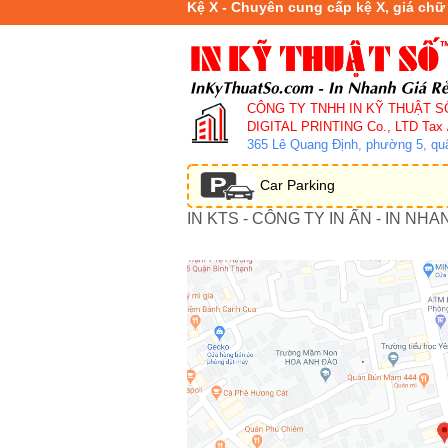
Kệ X - Chuyên cung cấp kệ X, giá chữ
CÔNG TY TNHH IN KỸ THUẬT S
DIGITAL PRINTING Co., LTD
Tax 
365 Lê Quang Định, phường 5, q
Car Parking
IN KTS - CÔNG TY IN ẤN - IN NHA