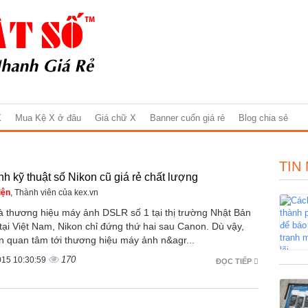
X
Mua Kệ X ở đâu
Giá chữ X
Banner cuốn giá rẻ
Blog chia sẻ
TIN
h kỹ thuật số Nikon cũ giá rẻ chất lượng
iện
, Thành viên của kex.vn
là thương hiệu máy ảnh DSLR số 1 tại thị trường Nhật Bản
tại Việt Nam, Nikon chỉ đứng thứ hai sau Canon. Dù vậy,
n quan tâm tới thương hiệu máy ảnh n&agr...
170
015 10:30:59
ĐỌC TIẾP