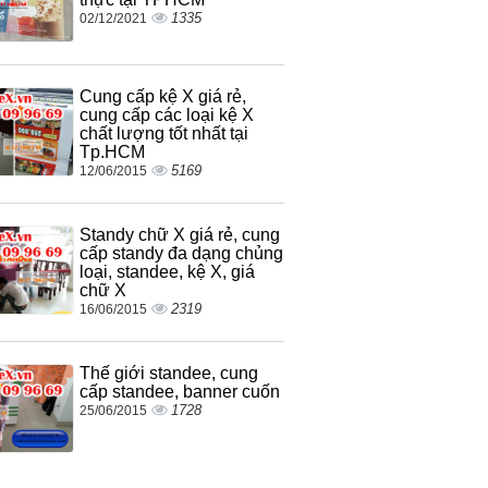
1335
02/12/2021
Cung cấp kệ X giá rẻ,
cung cấp các loại kệ X
chất lượng tốt nhất tại
Tp.HCM
5169
12/06/2015
Standy chữ X giá rẻ, cung
cấp standy đa dạng chủng
loại, standee, kệ X, giá
chữ X
2319
16/06/2015
Thế giới standee, cung
cấp standee, banner cuốn
1728
25/06/2015