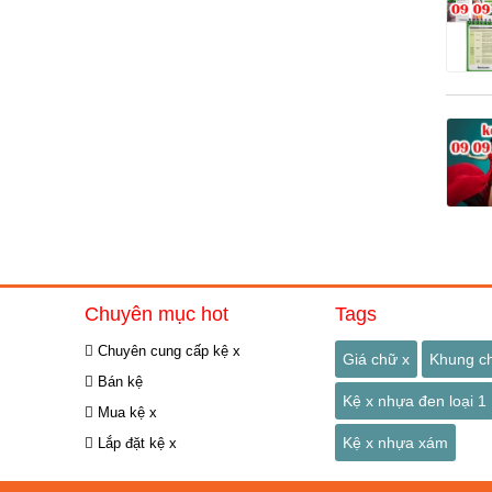
Chuyên mục hot
Tags
Chuyên cung cấp kệ x
Giá chữ x
Khung c
Bán kệ
Kệ x nhựa đen loại 1
Mua kệ x
Kệ x nhựa xám
Lắp đặt kệ x