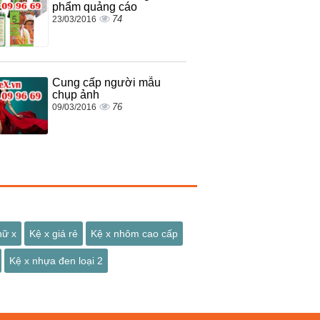
phẩm quảng cáo
74
23/03/2016
Cung cấp người mẫu
chụp ảnh
76
09/03/2016
hữ x
Kệ x giá rẻ
Kệ x nhôm cao cấp
Kệ x nhựa đen loại 2