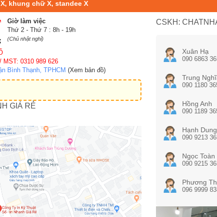
 X, khung chữ X, standee X
Giờ làm việc
CSKH: CHATNHA
Thứ 2 - Thứ 7 : 8h - 19h
(Chủ nhật nghỉ)
Xuân Hạ
Ố
090 6863 36
/ MST: 0310 989 626
uận Bình Thạnh, TPHCM
(Xem bản đồ)
Trung Nghĩ
090 1180 36
Hồng Anh
NH GIÁ RẺ
090 1189 36
Hạnh Dung
090 9213 36
Ngọc Toàn
090 9215 36
Phương Th
096 9999 83