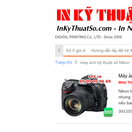
DIGITAL PRINTING Co., LTD - Since 2006
Kệ X giá rẻ
Hướng dẫn lắp đặt kệ 
Trang chủ
máy ảnh kỹ thuật số Nikon
.
Máy ản
Minh Th
Nikon 
nhưng 
nếu bạ
30/12/2