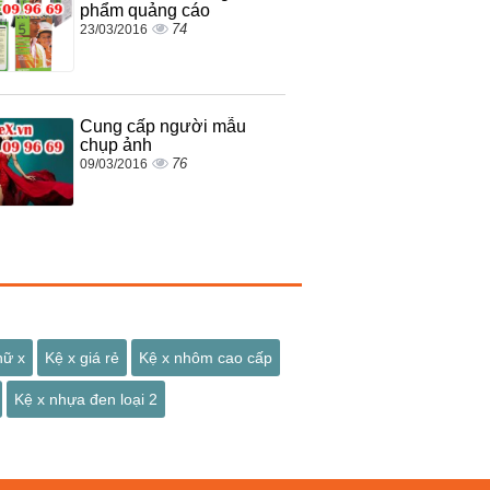
phẩm quảng cáo
74
23/03/2016
Cung cấp người mẫu
chụp ảnh
76
09/03/2016
hữ x
Kệ x giá rẻ
Kệ x nhôm cao cấp
Kệ x nhựa đen loại 2