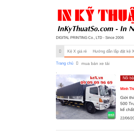
DIGITAL PRINTING Co., LTD - Since 2006
Kệ X giá rẻ
Hướng dẫn lắp đặt kệ 
Trang chủ
mua bán xe tải
.
Nổi bậ
Minh Th
Giới th
500 Tr
kế chấ
22/06/2