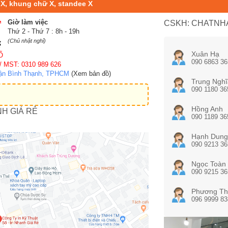
 X, khung chữ X, standee X
Giờ làm việc
CSKH: CHATNHA
Thứ 2 - Thứ 7 : 8h - 19h
(Chủ nhật nghỉ)
Xuân Hạ
Ố
090 6863 36
/ MST: 0310 989 626
uận Bình Thạnh, TPHCM
(Xem bản đồ)
Trung Nghĩ
090 1180 36
Hồng Anh
NH GIÁ RẺ
090 1189 36
Hạnh Dung
090 9213 36
Ngọc Toàn
090 9215 36
Phương Th
096 9999 83