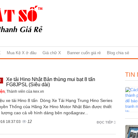
X
Mua Kệ X ở đâu
Giá chữ X
Banner cuốn giá rẻ
Blog chia sẻ
TIN
Xe tải Hino Nhật Bản thùng mui bạt 8 tấn
t
FG8JPSL (Siêu dài)
iện
, Thành viên của kex.vn
iệu xe tải Hino 8 tấn Dòng Xe Tải Hạng Trung Hino Series
uyền Thống của Hãng Xe Hino Motor Nhật Bản được thiết
t lượng cao cả về hình dáng bên ngo&agrav...
12
016 18:37:03
ĐỌC TIẾP