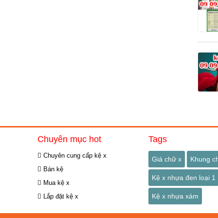
Chuyên mục hot
Tags
Chuyên cung cấp kệ x
Giá chữ x
Khung c
Bán kệ
Kệ x nhựa đen loại 1
Mua kệ x
Kệ x nhựa xám
Lắp đặt kệ x