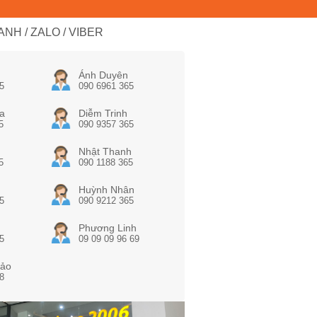
NH / ZALO / VIBER
Ánh Duyên
5
090 6961 365
a
Diễm Trinh
5
090 9357 365
Nhật Thanh
5
090 1188 365
Huỳnh Nhân
5
090 9212 365
Phương Linh
5
09 09 09 96 69
ảo
8