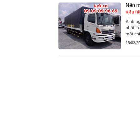
Nên mu
Kiều Ti
Kinh n
nhất là
một chi
15/03/2