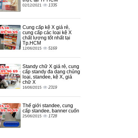
1335
02/12/2021
Cung cấp kệ X giá rẻ,
cung cấp các loại kệ X
chất lượng tốt nhất tại
Tp.HCM
5169
12/06/2015
Standy chữ X giá rẻ, cung
cấp standy đa dạng chủng
loại, standee, kệ X, giá
chữ X
2319
16/06/2015
Thế giới standee, cung
cấp standee, banner cuốn
1728
25/06/2015