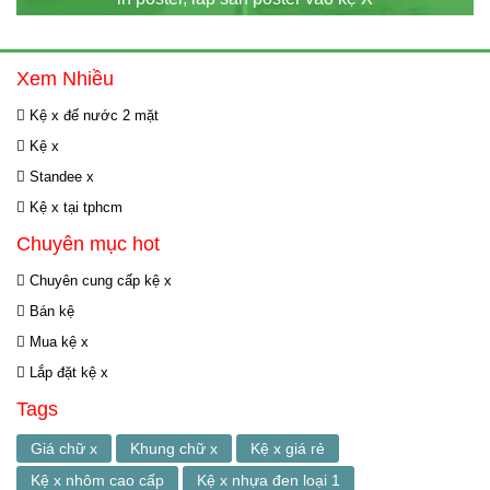
Xem Nhiều
Kệ x đế nước 2 mặt
Kệ x
Standee x
Kệ x tại tphcm
Chuyên mục hot
Chuyên cung cấp kệ x
Bán kệ
Mua kệ x
Lắp đặt kệ x
Tags
Giá chữ x
Khung chữ x
Kệ x giá rẻ
Kệ x nhôm cao cấp
Kệ x nhựa đen loại 1