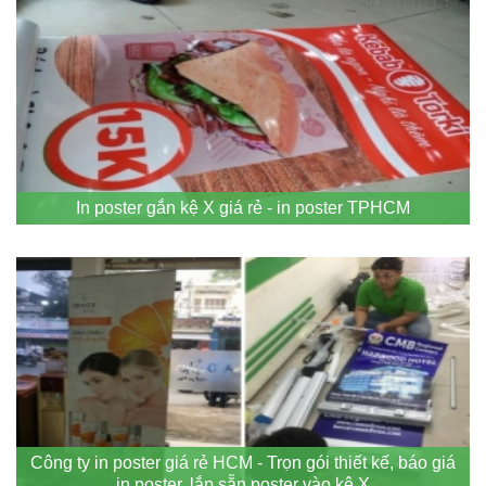
In poster gắn kệ X giá rẻ - in poster TPHCM
Công ty in poster giá rẻ HCM - Trọn gói thiết kế, báo giá
in poster, lắp sẵn poster vào kệ X