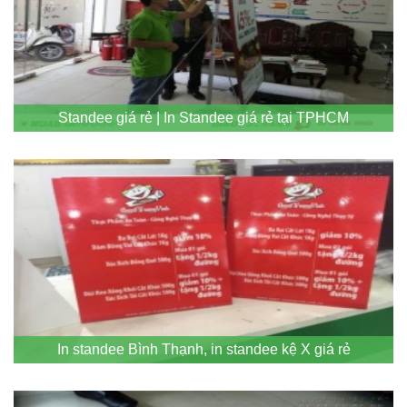
Standee giá rẻ | In Standee giá rẻ tại TPHCM
In standee Bình Thạnh, in standee kệ X giá rẻ