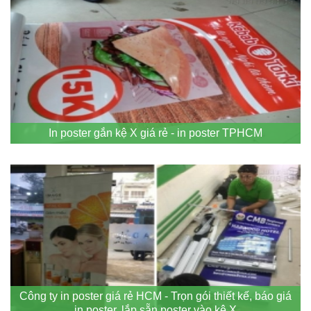
In poster gắn kệ X giá rẻ - in poster TPHCM
Công ty in poster giá rẻ HCM - Trọn gói thiết kế, báo giá
in poster, lắp sẵn poster vào kệ X