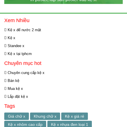
Xem Nhiều
Kệ x đế nước 2 mặt
Kệ x
Standee x
Kệ x tại tphcm
Chuyên mục hot
Chuyên cung cấp kệ x
Bán kệ
Mua kệ x
Lắp đặt kệ x
Tags
Giá chữ x
Khung chữ x
Kệ x giá rẻ
Kệ x nhôm cao cấp
Kệ x nhựa đen loại 1