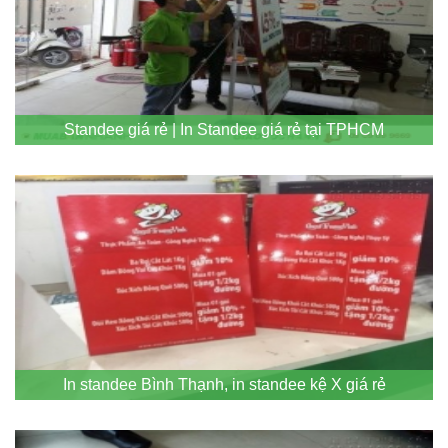
Standee giá rẻ | In Standee giá rẻ tại TPHCM
In standee Bình Thạnh, in standee kệ X giá rẻ