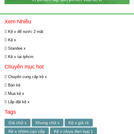
Xem Nhiều
Kệ x đế nước 2 mặt
Kệ x
Standee x
Kệ x tại tphcm
Chuyên mục hot
Chuyên cung cấp kệ x
Bán kệ
Mua kệ x
Lắp đặt kệ x
Tags
Giá chữ x
Khung chữ x
Kệ x giá rẻ
Kệ x nhôm cao cấp
Kệ x nhựa đen loại 1