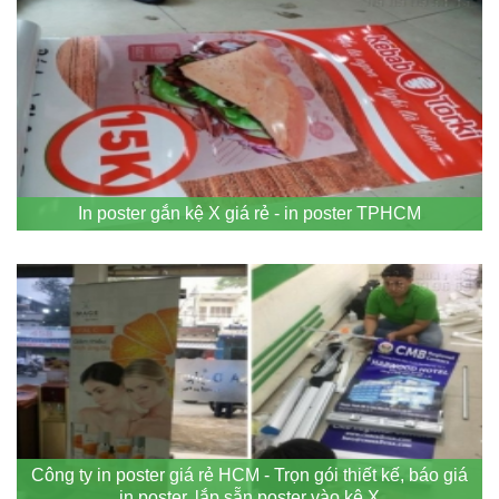
In poster gắn kệ X giá rẻ - in poster TPHCM
Công ty in poster giá rẻ HCM - Trọn gói thiết kế, báo giá
in poster, lắp sẵn poster vào kệ X