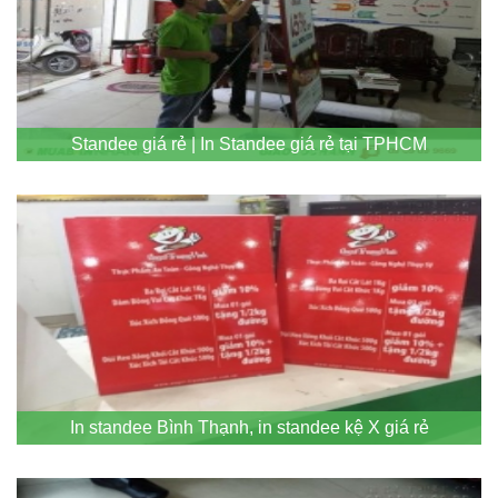
Standee giá rẻ | In Standee giá rẻ tại TPHCM
In standee Bình Thạnh, in standee kệ X giá rẻ