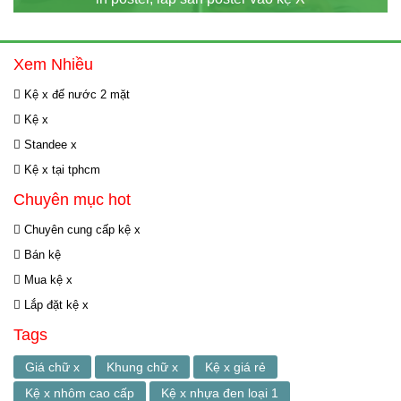
Xem Nhiều
Kệ x đế nước 2 mặt
Kệ x
Standee x
Kệ x tại tphcm
Chuyên mục hot
Chuyên cung cấp kệ x
Bán kệ
Mua kệ x
Lắp đặt kệ x
Tags
Giá chữ x
Khung chữ x
Kệ x giá rẻ
Kệ x nhôm cao cấp
Kệ x nhựa đen loại 1