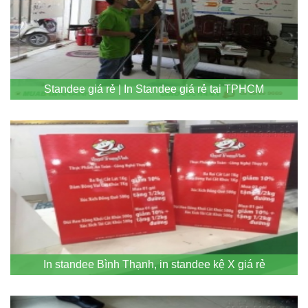
Standee giá rẻ | In Standee giá rẻ tại TPHCM
In standee Bình Thạnh, in standee kệ X giá rẻ