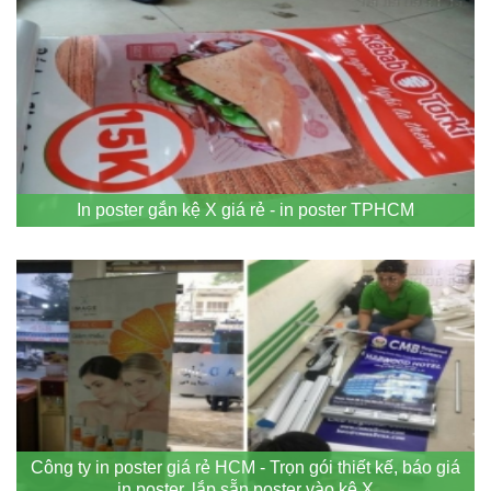
In poster gắn kệ X giá rẻ - in poster TPHCM
Công ty in poster giá rẻ HCM - Trọn gói thiết kế, báo giá
in poster, lắp sẵn poster vào kệ X