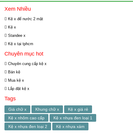
Xem Nhiều
Kệ x đế nước 2 mặt
Kệ x
Standee x
Kệ x tại tphcm
Chuyên mục hot
Chuyên cung cấp kệ x
Bán kệ
Mua kệ x
Lắp đặt kệ x
Tags
Giá chữ x
Khung chữ x
Kệ x giá rẻ
Kệ x nhôm cao cấp
Kệ x nhựa đen loại 1
Kệ x nhựa đen loại 2
Kệ x nhựa xám