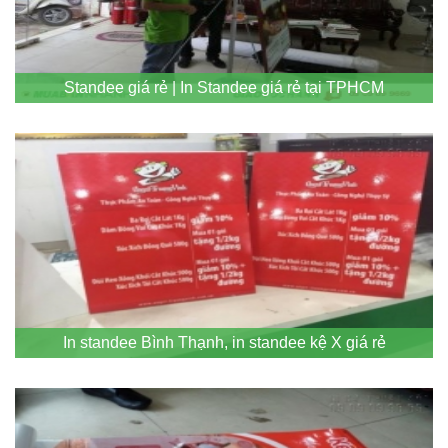
Standee giá rẻ | In Standee giá rẻ tại TPHCM
In standee Bình Thạnh, in standee kệ X giá rẻ