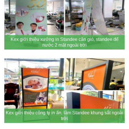
Kex giới thiệu xưởng in Standee cản gió, standee đế
nước 2 mặt ngoài trời
Kex giới thiệu công ty in ấn, làm Standee khung sắt ngoài
trời