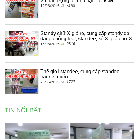
X chất lượng tốt nhất tại Tp.HCM
5168
12/06/2015
Standy chữ X giá rẻ, cung cấp standy đa
dạng chủng loại, standee, kệ X, giá chữ X
2316
16/06/2015
Thế giới standee, cung cấp standee,
banner cuốn
1727
25/06/2015
TIN NỔI BẬT