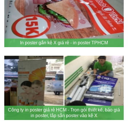
In poster gắn kệ X giá rẻ - in poster TPHCM
Công ty in poster giá rẻ HCM - Trọn gói thiết kế, báo giá
in poster, lắp sẵn poster vào kệ X