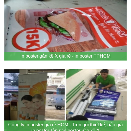
In poster gắn kệ X giá rẻ - in poster TPHCM
Công ty in poster giá rẻ HCM - Trọn gói thiết kế, báo giá
in poster, lắp sẵn poster vào kệ X