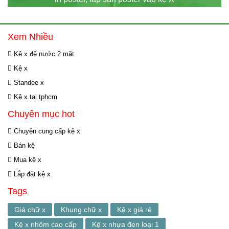
Xem Nhiều
Kệ x đế nước 2 mặt
Kệ x
Standee x
Kệ x tại tphcm
Chuyên mục hot
Chuyên cung cấp kệ x
Bán kệ
Mua kệ x
Lắp đặt kệ x
Tags
Giá chữ x
Khung chữ x
Kệ x giá rẻ
Kệ x nhôm cao cấp
Kệ x nhựa đen loại 1