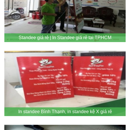
Standee giá rẻ | In Standee giá rẻ tại TPHCM
In standee Bình Thạnh, in standee kệ X giá rẻ