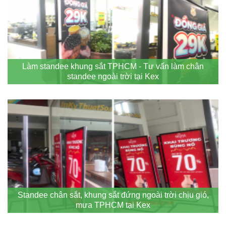
Làm standee khung sắt TPHCM - Tư vấn làm chân
standee ngoài trời tại Kex
Standee chân sắt, khung sắt đứng ngoài trời chịu gió,
mưa TPHCM tại Kex