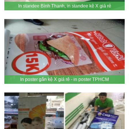
In standee Bình Thạnh, in standee kệ X giá rẻ
In poster gắn kệ X giá rẻ - in poster TPHCM