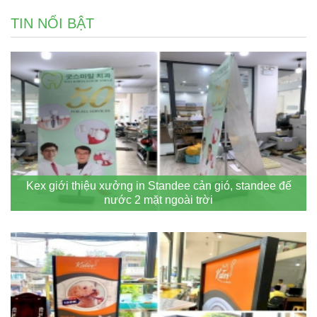
TIN NỔI BẬT
Kex giới thiệu xưởng in Standee cản gió, standee đế
nước 2 mặt ngoài trời