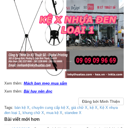
Xem thêm:
Mách bạn mẹo mua sắm
Xem thêm:
Bài hay nên đọc
Đăng bởi Minh Thiện
Tags:
bán kệ X
,
chuyên cung cấp kệ X
,
giá chữ X
,
kệ X
,
Kệ X nhựa
đen loại 1
,
khung chữ X
,
mua kệ X
,
standee X
Bài viết mới hơn