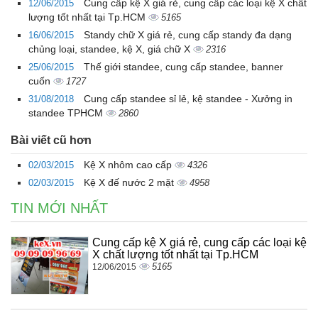
Cung cấp kệ X giá rẻ, cung cấp các loại kệ X chất
12/06/2015
lượng tốt nhất tại Tp.HCM
5165
Standy chữ X giá rẻ, cung cấp standy đa dạng
16/06/2015
chủng loại, standee, kệ X, giá chữ X
2316
Thế giới standee, cung cấp standee, banner
25/06/2015
cuốn
1727
Cung cấp standee sỉ lẻ, kệ standee - Xưởng in
31/08/2018
standee TPHCM
2860
Bài viết cũ hơn
Kệ X nhôm cao cấp
02/03/2015
4326
Kệ X đế nước 2 mặt
02/03/2015
4958
TIN MỚI NHẤT
Cung cấp kệ X giá rẻ, cung cấp các loại kệ
X chất lượng tốt nhất tại Tp.HCM
5165
12/06/2015