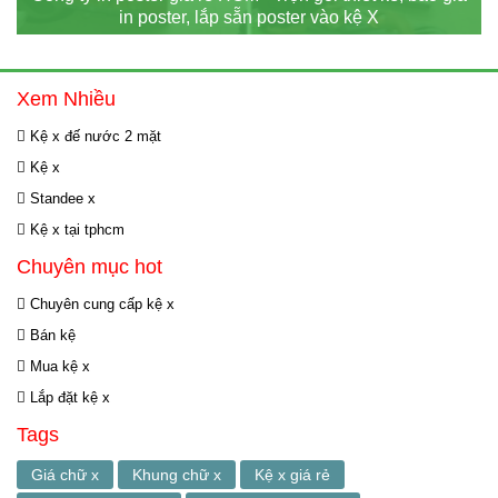
in poster, lắp sẵn poster vào kệ X
Xem Nhiều
Kệ x đế nước 2 mặt
Kệ x
Standee x
Kệ x tại tphcm
Chuyên mục hot
Chuyên cung cấp kệ x
Bán kệ
Mua kệ x
Lắp đặt kệ x
Tags
Giá chữ x
Khung chữ x
Kệ x giá rẻ