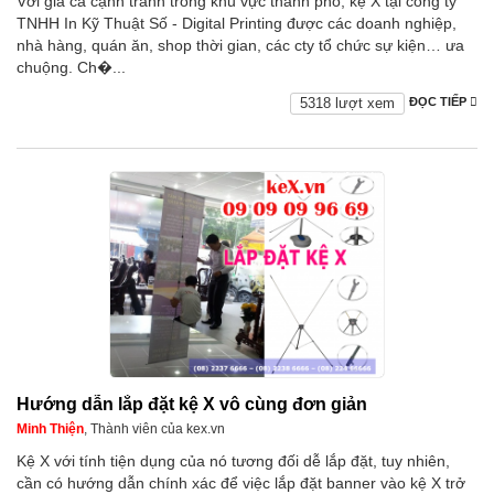
Với giá cả cạnh tranh trong khu vực thành phố, kệ X tại công ty
TNHH In Kỹ Thuật Số - Digital Printing được các doanh nghiệp,
nhà hàng, quán ăn, shop thời gian, các cty tổ chức sự kiện… ưa
chuộng. Ch�...
5318 lượt xem
ĐỌC TIẾP
Hướng dẫn lắp đặt kệ X vô cùng đơn giản
Minh Thiện
, Thành viên của kex.vn
Kệ X với tính tiện dụng của nó tương đối dễ lắp đặt, tuy nhiên,
cần có hướng dẫn chính xác để việc lắp đặt banner vào kệ X trở