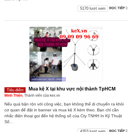
5170 lượt xem
ĐỌC TIẾP
Mua kệ X tại khu vực nội thành TpHCM
Tiêu điểm
Minh Thiện
, Thành viên của kex.vn
Nếu quá bận rộn với công việc, bạn không thể di chuyển ra khỏi
cơ quan để đặt in banner và mua kệ X kèm theo. Bạn chỉ cần
nhấc điện thoại gọi đến hệ thống số của Cty TNHH In Kỹ Thuật
Số...
4353 lượt xem
ĐỌC TIẾP