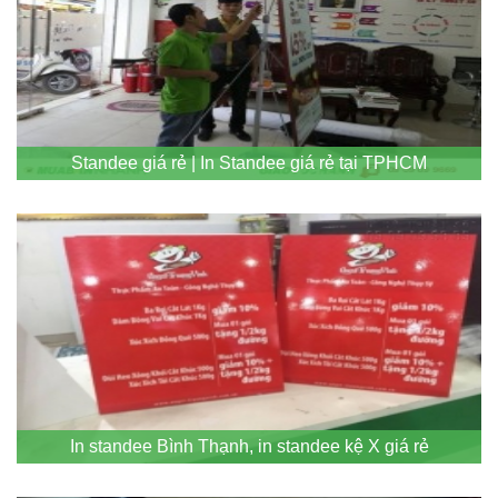
Standee giá rẻ | In Standee giá rẻ tại TPHCM
In standee Bình Thạnh, in standee kệ X giá rẻ