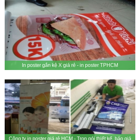
In poster gắn kệ X giá rẻ - in poster TPHCM
Công ty in poster giá rẻ HCM - Trọn gói thiết kế, báo giá