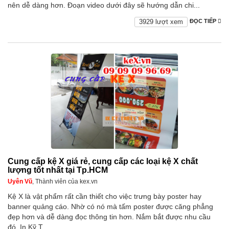
nên dễ dàng hơn. Đoạn video dưới đây sẽ hướng dẫn chi...
3929 lượt xem
ĐỌC TIẾP
Cung cấp kệ X giá rẻ, cung cấp các loại kệ X chất
lượng tốt nhất tại Tp.HCM
Uyên Vũ
, Thành viên của kex.vn
Kệ X là vật phẩm rất cần thiết cho việc trưng bày poster hay
banner quảng cáo. Nhờ có nó mà tấm poster được căng phẳng
đẹp hơn và dễ dàng đọc thông tin hơn. Nắm bắt được nhu cầu
đó, In Kỹ T...