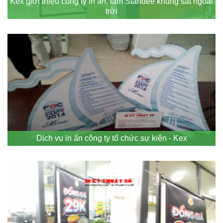
Kex giới thiệu công ty in ấn, làm Standee khung sắt ngoài
trời
Dịch vụ in ấn công ty tổ chức sự kiện - Kex