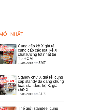
 MỚI NHẤT
Cung cấp kệ X giá rẻ,
cung cấp các loại kệ X
chất lượng tốt nhất tại
Tp.HCM
5167
12/06/2015
Standy chữ X giá rẻ, cung
cấp standy đa dạng chủng
loại, standee, kệ X, giá
chữ X
2316
16/06/2015
Thế giới standee, cung