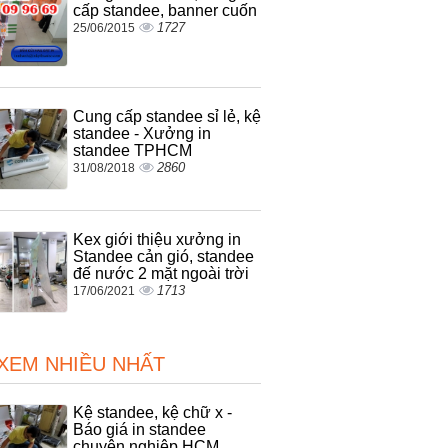
cấp standee, banner cuốn
1727
25/06/2015
Cung cấp standee sỉ lẻ, kệ
standee - Xưởng in
standee TPHCM
2860
31/08/2018
Kex giới thiệu xưởng in
Standee cản gió, standee
đế nước 2 mặt ngoài trời
1713
17/06/2021
 XEM NHIỀU NHẤT
Kệ standee, kệ chữ x -
Báo giá in standee
chuyên nghiệp HCM