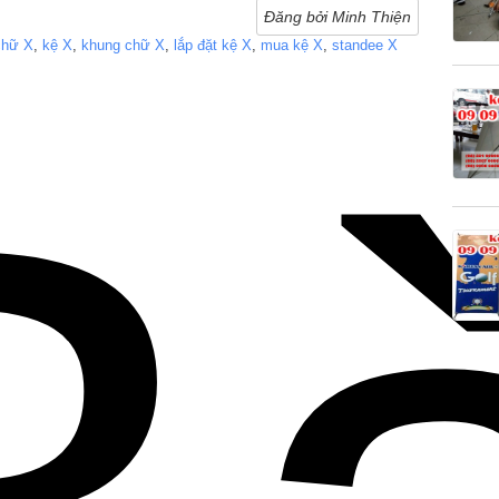
Đăng bởi Minh Thiện
chữ X
,
kệ X
,
khung chữ X
,
lắp đặt kệ X
,
mua kệ X
,
standee X