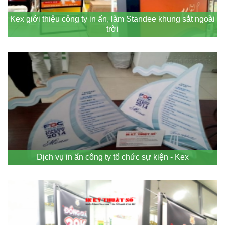
Kex giới thiệu công ty in ấn, làm Standee khung sắt ngoài
trời
Dịch vụ in ấn công ty tổ chức sự kiện - Kex