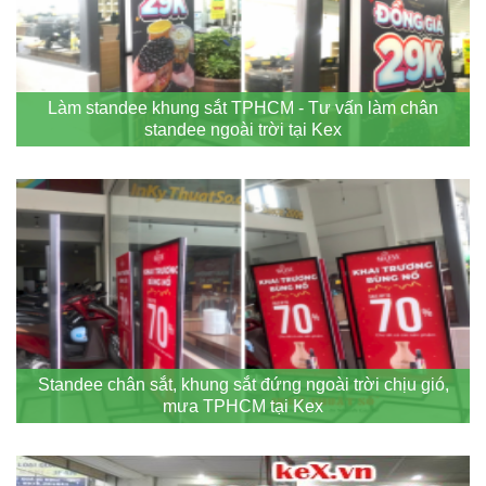
Làm standee khung sắt TPHCM - Tư vấn làm chân
standee ngoài trời tại Kex
Standee chân sắt, khung sắt đứng ngoài trời chịu gió,
mưa TPHCM tại Kex