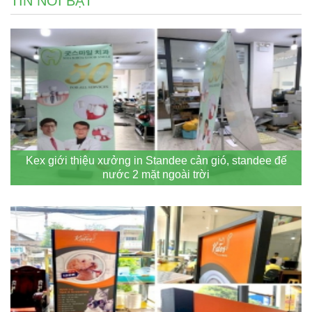
TIN NỔI BẬT
Kex giới thiệu xưởng in Standee cản gió, standee đế
nước 2 mặt ngoài trời