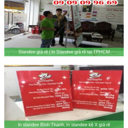
Standee giá rẻ | In Standee giá rẻ tại TPHCM
In standee Bình Thạnh, in standee kệ X giá rẻ