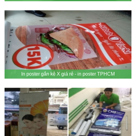
In poster gắn kệ X giá rẻ - in poster TPHCM