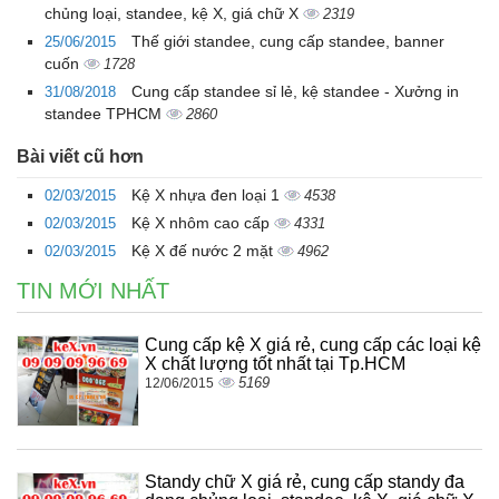
chủng loại, standee, kệ X, giá chữ X
2319
Thế giới standee, cung cấp standee, banner
25/06/2015
cuốn
1728
Cung cấp standee sỉ lẻ, kệ standee - Xưởng in
31/08/2018
standee TPHCM
2860
Bài viết cũ hơn
Kệ X nhựa đen loại 1
02/03/2015
4538
Kệ X nhôm cao cấp
02/03/2015
4331
Kệ X đế nước 2 mặt
02/03/2015
4962
TIN MỚI NHẤT
Cung cấp kệ X giá rẻ, cung cấp các loại kệ
X chất lượng tốt nhất tại Tp.HCM
5169
12/06/2015
Standy chữ X giá rẻ, cung cấp standy đa