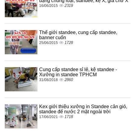
dạng chủng loại, standee, kệ X, giá chữ X
2319
16/06/2015
Thế giới standee, cung cấp standee,
banner cuốn
1728
25/06/2015
Cung cấp standee sỉ lẻ, kệ standee -
Xưởng in standee TPHCM
2860
31/08/2018
Kex giới thiệu xưởng in Standee cản gió,
standee đế nước 2 mặt ngoài trời
1718
17/06/2021