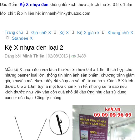
Đặc điểm:
Kệ X nhựa đen
không đổi kích thước, kích thước 0.8 x 1.8m
Mọi chi tiết xin liên hệ: innhanh@inkythuatso.com
Trang chủ
Giá chữ X
Kệ X
Kệ X giá rẻ
Khung chữ X
Standee X
Kệ X nhựa đen loại 2
Đăng bởi
Minh Thiện
| 02/08/2016 |
3488
Mẫu kệ X nhựa đen với kích thước lớn hơn 0.8 x 1.8m thích hợp cho
những banner loại lớn, thông tin hình ảnh sản phẩm, chương trình giảm
giá, khuyến mãi được đầy đủ và quan sát rõ từ xa hơn. Các kệ X kích
thước 0.6 x 1.6m tuy là một lựa chọn kinh tế, nhưng sẽ ra sao nếu
kích thước như vậy vẫn còn quá nhỏ để đáp ứng nhu cầu sử dụng
banner của bạn. Công ty chúng