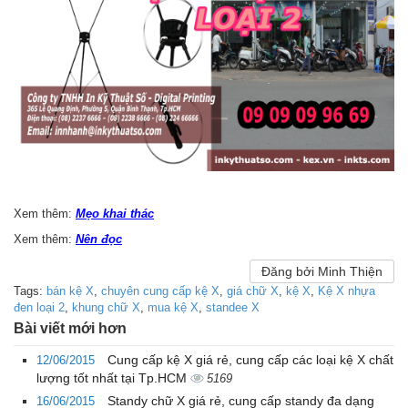
Xem thêm:
Mẹo khai thác
Xem thêm:
Nên đọc
Đăng bởi Minh Thiện
Tags:
bán kệ X
,
chuyên cung cấp kệ X
,
giá chữ X
,
kệ X
,
Kệ X nhựa
đen loại 2
,
khung chữ X
,
mua kệ X
,
standee X
Bài viết mới hơn
Cung cấp kệ X giá rẻ, cung cấp các loại kệ X chất
12/06/2015
lượng tốt nhất tại Tp.HCM
5169
Standy chữ X giá rẻ, cung cấp standy đa dạng
16/06/2015