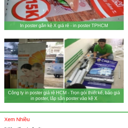
In poster gắn kệ X giá rẻ - in poster TPHCM
Công ty in poster giá rẻ HCM - Trọn gói thiết kế, báo giá
in poster, lắp sẵn poster vào kệ X
Xem Nhiều