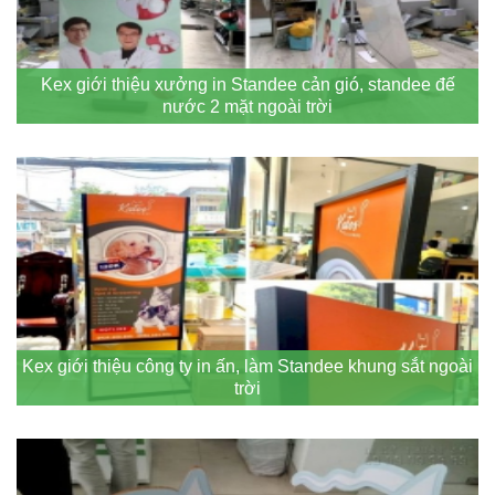
Kex giới thiệu xưởng in Standee cản gió, standee đế
nước 2 mặt ngoài trời
Kex giới thiệu công ty in ấn, làm Standee khung sắt ngoài
trời