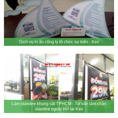
Dịch vụ in ấn công ty tổ chức sự kiện - Kex
Làm standee khung sắt TPHCM - Tư vấn làm chân
standee ngoài trời tại Kex