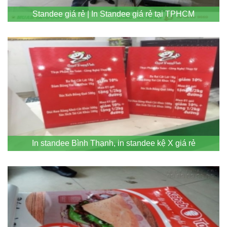
Standee giá rẻ | In Standee giá rẻ tại TPHCM
In standee Bình Thạnh, in standee kệ X giá rẻ