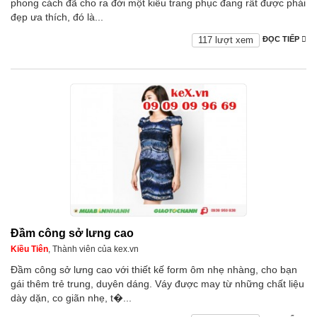
phong cách đã cho ra đời một kiểu trang phục đang rất được phái
đẹp ưa thích, đó là...
117 lượt xem
ĐỌC TIẾP
Đầm công sở lưng cao
Kiều Tiên
, Thành viên của kex.vn
Đầm công sở lưng cao với thiết kế form ôm nhẹ nhàng, cho bạn
gái thêm trẻ trung, duyên dáng. Váy được may từ những chất liệu
dày dặn, co giãn nhẹ, t�...