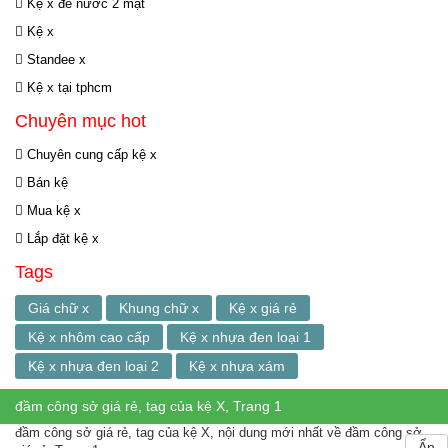
Kệ x đế nước 2 mặt
Kệ x
Standee x
Kệ x tại tphcm
Chuyên mục hot
Chuyên cung cấp kệ x
Bán kệ
Mua kệ x
Lắp đặt kệ x
Tags
Giá chữ x
Khung chữ x
Kệ x giá rẻ
Kệ x nhôm cao cấp
Kệ x nhựa đen loại 1
Kệ x nhựa đen loại 2
Kệ x nhựa xám
đầm công sở giá rẻ, tag của kệ X, Trang 1
đầm công sở giá rẻ, tag của kệ X, nội dung mới nhất về đầm công sở
Ẩn