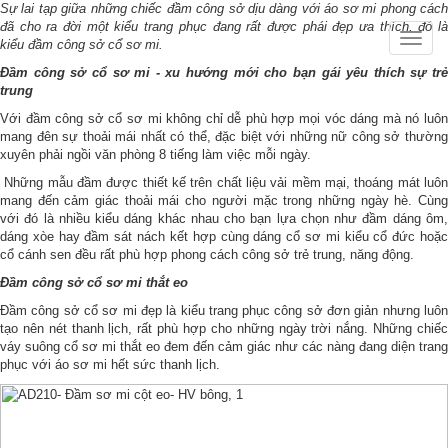
Sự lai tạp giữa những chiếc đầm công sở dịu dàng với áo sơ mi phong cách
đã cho ra đời một kiểu trang phục đang rất được phái đẹp ưa thích, đó là
Toggle
kiểu đầm công sở cổ sơ mi.
naviga
Đầm công sở cổ sơ mi - xu hướng mới cho bạn gái yêu thích sự trẻ
trung
Với đầm công sở cổ sơ mi không chỉ dễ phù hợp mọi vóc dáng mà nó luôn
mang đên sự thoải mái nhất có thể, đặc biệt với những nữ công sở thường
xuyên phải ngồi văn phòng 8 tiếng làm việc mỗi ngày.
Những mẫu đầm được thiết kế trên chất liệu vải mềm mại, thoáng mát luôn
mang đến cảm giác thoải mái cho người mặc trong những ngày hè. Cùng
với đó là nhiều kiểu dáng khác nhau cho bạn lựa chọn như đầm dáng ôm,
dáng xòe hay đầm sát nách kết hợp cùng dáng cổ sơ mi kiểu cổ đức hoặc
cổ cánh sen đều rất phù hợp phong cách công sở trẻ trung, năng động.
Đầm công sở cổ sơ mi thắt eo
Đầm công sở cổ sơ mi đẹp là kiểu trang phục công sở đơn giản nhưng luôn
tạo nên nét thanh lịch, rất phù hợp cho những ngày trời nắng. Những chiếc
váy suông cổ sơ mi thắt eo đem đến cảm giác như các nàng đang diện trang
phục với áo sơ mi hết sức thanh lịch.