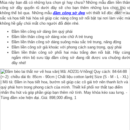
Mùa này bạn đã có những lựa chọn gì hay chưa? Những mẫu đầm liền thân
công sở đầy quyến rũ dưới đây sẽ cho bạn thêm những lựa chọn thú vị
Toggle
không thể bỏ qua. Những mẫu
đầm công sở đẹp
với thiết kế độc đáo, mà
naviga
sắc và họa tiết hài hòa sẽ giúp các nàng công sở nổi bật tại nơi làm việc mà
không hề gấy chói mắt cho người đối điện nhé.
Đầm liền công sở dáng ôm quý phái
Đầm liền thân công sở dáng xòe chữ A trẻ trung
Đầm liền thân công sở dáng suông màu sắc trẻ trung, năng động
Đầm liền công sở giả khoác với phong cách sang trọng, quý phái
Đầm liền thân công sở phối hai màu trắng đen nổi bật. Hãy cùng
ngắm nhìn bộ sưu tập đầm công sở đang rất được ưa chuộng dưới
đây nhé!