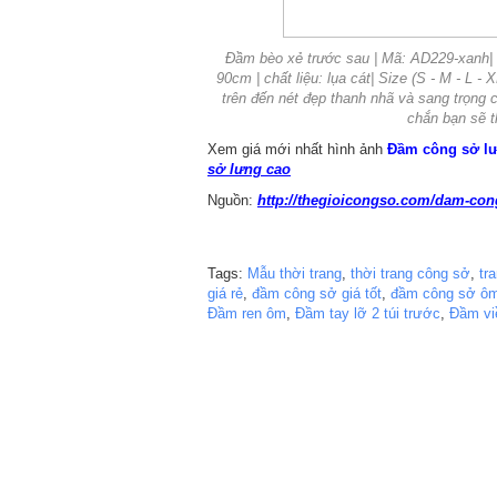
Đầm bèo xẻ trước sau | Mã: AD229-xanh| G
90cm | chất liệu: lụa cát| Size (S - M - L -
trên đến nét đẹp thanh nhã và sang trọng 
chắn bạn sẽ t
Xem giá mới nhất hình ảnh
Đầm công sở l
sở lưng cao
Nguồn:
http://thegioicongso.com/dam-con
Tags:
Mẫu thời trang
,
thời trang công sở
,
tr
giá rẻ
,
đầm công sở giá tốt
,
đầm công sở ô
Đầm ren ôm
,
Đầm tay lỡ 2 túi trước
,
Đầm vi