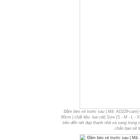
Đầm bèo xẻ trước sau | Mã: AD229-cam| Gi
90cm | chất liệu: lụa cát| Size (S - M - L -
trên đến nét đẹp thanh nhã và sang trọng 
chắn bạn sẽ t