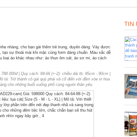
TIN
nhẹ nhàng, cho bạn gái thêm trẻ trung, duyên dáng. Váy được
ẹ, tạo sự thoải mái khi mặc cùng form dáng chuẩn. Màu sắc dễ
u loại áo khác nhau như: áo thun ôm sát, áo sơ mi, áo cách
 788.000đ | Quy cách: 84-66 (+-2): chiều dài tb: 85cm - 90cm |
| Mô tả: Trở thành cô gái quý phái và cổ điển với đầm xòe in hoa
hàng cho những buổi xuống phố cùng người thân yêu.