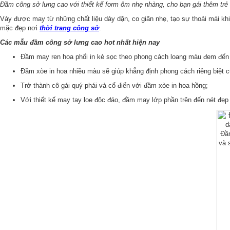
Đầm công sở lưng cao với thiết kế form ôm nhẹ nhàng, cho bạn gái thêm trẻ 
Váy được may từ những chất liệu dày dặn, co giãn nhẹ, tạo sự thoải mái kh
mặc đẹp nơi
thời trang công sở
.
Các mẫu đầm công sở lưng cao hot nhất hiện nay
Đầm may ren hoa phối in kẻ sọc theo phong cách loang màu đem đến s
Đầm xòe in hoa nhiều màu sẽ giúp khẳng định phong cách riêng biệt c
Trở thành cô gái quý phái và cổ điển với đầm xòe in hoa hồng;
Với thiết kế may tay loe độc đáo, đầm may lớp phần trên đến nét đẹp 