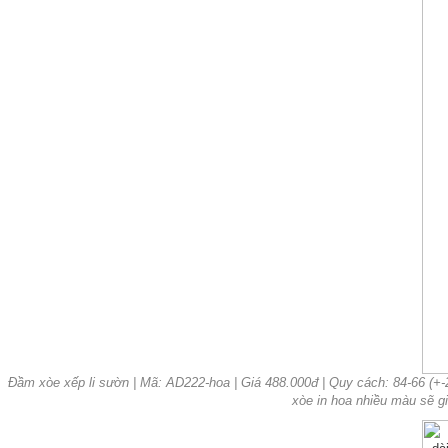
Đầm xòe xếp li sườn | Mã: AD222-hoa | Giá 488.000đ | Quy cách: 84-66 (+-2):
xòe in hoa nhiều màu sẽ gi