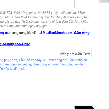
iá: 598.000đ | Quy cách: 84-64-88 (+-2): chiều dài tb: 85cm -
 XL) | Mô tả: Với thiết kế may tay loe độc đáo, đầm may lớp phần
cho các cô gái. Thiết kế phù hợp cho những đêm tiệc lớn, chắc
hu hút mọi ánh nhìn ngay bây giờ.
ưng cao
dùng trong bài viết tại
MuaBanNhanh.com
:
Đầm công
g-so-lung-cao/33552
Đăng bởi Kiều Tiên
ang phục côn
,
Đầm cổ tròn tay lỡ
,
Đầm công sở
,
đầm công sở
m
,
đầm công sở suông
,
đầm công sở xòe
,
đầm công sở đẹp
,
ền xếp ly
,
đầm xòe