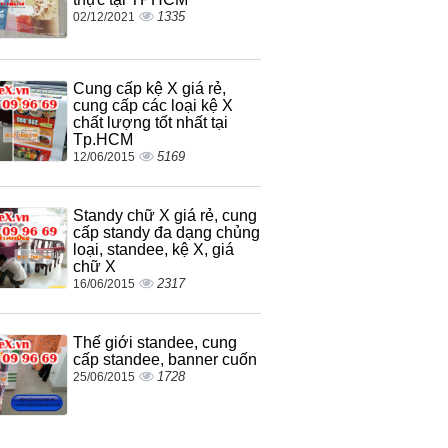
1335
02/12/2021
Cung cấp kệ X giá rẻ,
cung cấp các loại kệ X
chất lượng tốt nhất tại
Tp.HCM
5169
12/06/2015
Standy chữ X giá rẻ, cung
cấp standy đa dạng chủng
loại, standee, kệ X, giá
chữ X
2317
16/06/2015
Thế giới standee, cung
cấp standee, banner cuốn
1728
25/06/2015