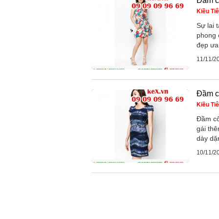
Đầm c
Kiều Ti
Sự lai
phong 
đẹp ưa 
11/11/2
Đầm c
Kiều Ti
Đầm cô
gái th
dày dặn
10/11/2