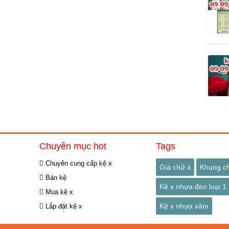
Chuyên mục hot
Tags
Chuyên cung cấp kệ x
Giá chữ x
Khung c
Bán kệ
Kệ x nhựa đen loại 1
Mua kệ x
Kệ x nhựa xám
Lắp đặt kệ x