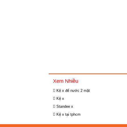
Xem Nhiều
Kệ x đế nước 2 mặt
Kệ x
Standee x
Kệ x tại tphcm