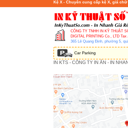
Kệ X - Chuyên cung cấp kệ X, giá chữ
CÔNG TY TNHH IN KỸ THUẬT S
DIGITAL PRINTING Co., LTD
Tax 
365 Lê Quang Định, phường 5, q
Car Parking
IN KTS - CÔNG TY IN ẤN - IN NHA