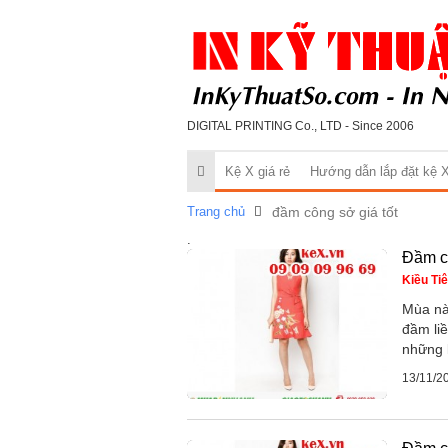
DIGITAL PRINTING Co., LTD - Since 2006
Kệ X giá rẻ
Hướng dẫn lắp đặt kệ 
Trang chủ
đầm công sở giá tốt
.
Đầm c
Kiều Ti
Mùa nà
đầm li
những l
13/11/2