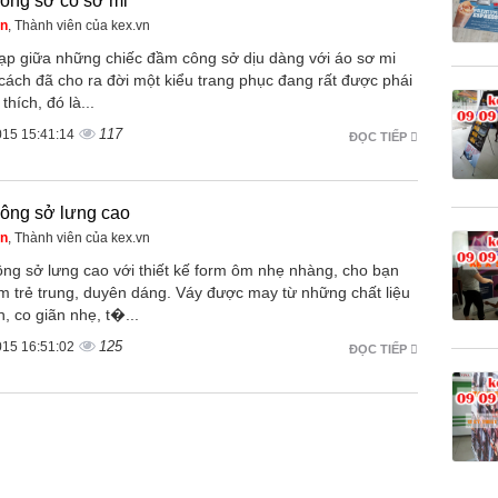
ông sở cổ sơ mi
ên
, Thành viên của kex.vn
 tạp giữa những chiếc đầm công sở dịu dàng với áo sơ mi
cách đã cho ra đời một kiểu trang phục đang rất được phái
thích, đó là...
117
015 15:41:14
ĐỌC TIẾP
ông sở lưng cao
ên
, Thành viên của kex.vn
ng sở lưng cao với thiết kế form ôm nhẹ nhàng, cho bạn
êm trẻ trung, duyên dáng. Váy được may từ những chất liệu
, co giãn nhẹ, t�...
125
015 16:51:02
ĐỌC TIẾP