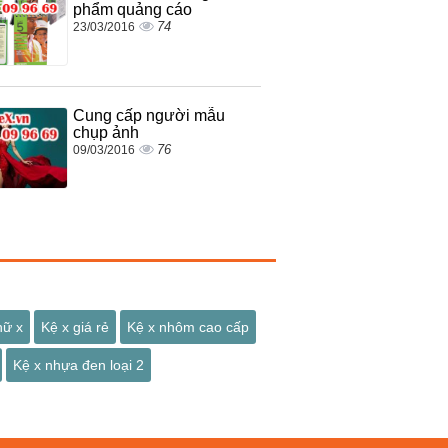
phẩm quảng cáo
74
23/03/2016
Cung cấp người mẫu
chụp ảnh
76
09/03/2016
hữ x
Kệ x giá rẻ
Kệ x nhôm cao cấp
Kệ x nhựa đen loại 2