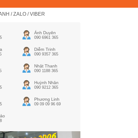
NH / ZALO / VIBER
Ánh Duyên
5
090 6961 365
a
Diễm Trinh
5
090 9357 365
Nhật Thanh
5
090 1188 365
Huỳnh Nhân
5
090 9212 365
Phương Linh
5
09 09 09 96 69
ảo
8