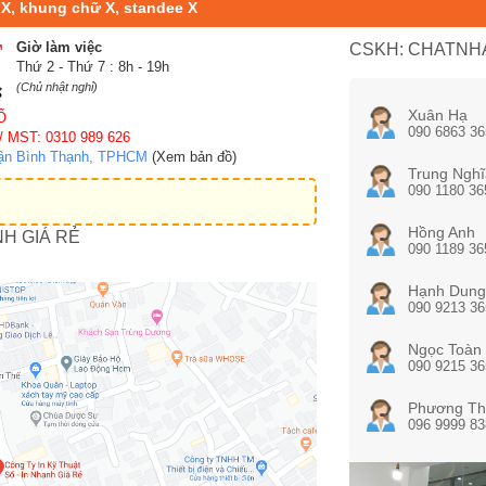
 X, khung chữ X, standee X
Giờ làm việc
CSKH: CHATNHA
Thứ 2 - Thứ 7 : 8h - 19h
(Chủ nhật nghỉ)
Xuân Hạ
Ố
090 6863 36
/ MST: 0310 989 626
uận Bình Thạnh, TPHCM
(Xem bản đồ)
Trung Nghĩ
090 1180 36
Hồng Anh
NH GIÁ RẺ
090 1189 36
Hạnh Dung
090 9213 36
Ngọc Toàn
090 9215 36
Phương Th
096 9999 83