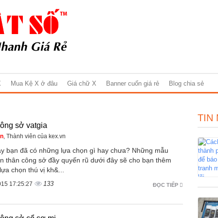
X
Mua Kệ X ở đâu
Giá chữ X
Banner cuốn giá rẻ
Blog chia sẻ
TIN
ông sở vatgia
ên
, Thành viên của kex.vn
y bạn đã có những lựa chọn gì hay chưa? Những mẫu
ền thân công sở đầy quyến rũ dưới đây sẽ cho bạn thêm
ựa chọn thú vị kh&...
133
015 17:25:27
ĐỌC TIẾP