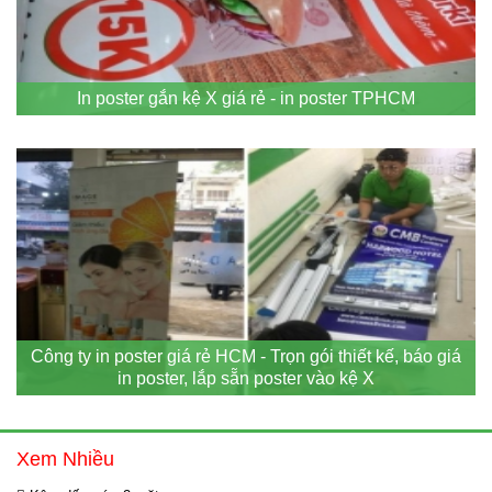
In poster gắn kệ X giá rẻ - in poster TPHCM
Công ty in poster giá rẻ HCM - Trọn gói thiết kế, báo giá
in poster, lắp sẵn poster vào kệ X
Xem Nhiều