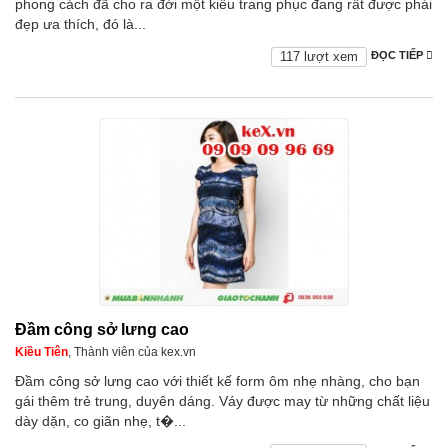
phong cách đã cho ra đời một kiểu trang phục đang rất được phái
đẹp ưa thích, đó là...
117 lượt xem
ĐỌC TIẾP
Đầm công sở lưng cao
Kiều Tiên
, Thành viên của kex.vn
Đầm công sở lưng cao với thiết kế form ôm nhẹ nhàng, cho bạn
gái thêm trẻ trung, duyên dáng. Váy được may từ những chất liệu
dày dặn, co giãn nhẹ, t�...