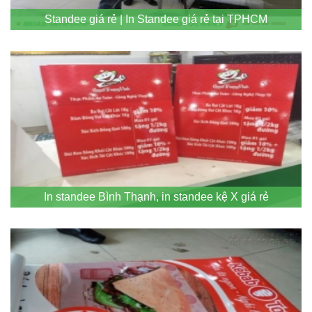
Standee giá rẻ | In Standee giá rẻ tại TPHCM
In standee Bình Thạnh, in standee kệ X giá rẻ