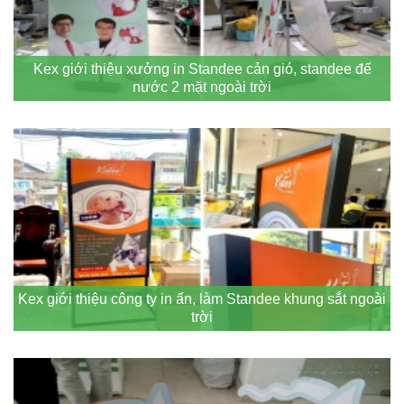
Kex giới thiệu xưởng in Standee cản gió, standee đế
nước 2 mặt ngoài trời
Kex giới thiệu công ty in ấn, làm Standee khung sắt ngoài
trời