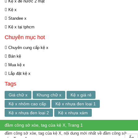
Kệ x đế nước 2 mặt
Kệ x
Standee x
Kệ x tại tphcm
Chuyên mục hot
Chuyên cung cấp kệ x
Bán kệ
Mua kệ x
Lắp đặt kệ x
Tags
Giá chữ x
Khung chữ x
Kệ x giá rẻ
Kệ x nhôm cao cấp
Kệ x nhựa đen loại 1
Kệ x nhựa đen loại 2
Kệ x nhựa xám
đầm công sở xòe, tag của kệ X, Trang 1
đầm công sở xòe, tag của kệ X, nội dung mới nhất về đầm công sở
Ẩn