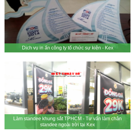
Dịch vụ in ấn công ty tổ chức sự kiện - Kex
Làm standee khung sắt TPHCM - Tư vấn làm chân
standee ngoài trời tại Kex