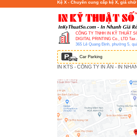
Kệ X - Chuyên cung cấp kệ X, giá chữ
CÔNG TY TNHH IN KỸ THUẬT S
DIGITAL PRINTING Co., LTD
Tax 
365 Lê Quang Định, phường 5, q
Car Parking
IN KTS - CÔNG TY IN ẤN - IN NHA