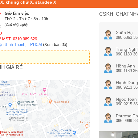
 X, khung chữ X, standee X
Giờ làm việc
CSKH: CHATNHA
Thứ 2 - Thứ 7 : 8h - 19h
(Chủ nhật nghỉ)
Xuân Hạ
Ố
090 6863 36
/ MST: 0310 989 626
uận Bình Thạnh, TPHCM
(Xem bản đồ)
Trung Nghĩ
090 1180 36
Hồng Anh
NH GIÁ RẺ
090 1189 36
Hạnh Dung
090 9213 36
Ngọc Toàn
090 9215 36
Phương Th
096 9999 83