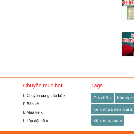
Chuyên mục hot
Tags
Chuyên cung cấp kệ x
Giá chữ x
Khung c
Bán kệ
Kệ x nhựa đen loại 1
Mua kệ x
Kệ x nhựa xám
Lắp đặt kệ x