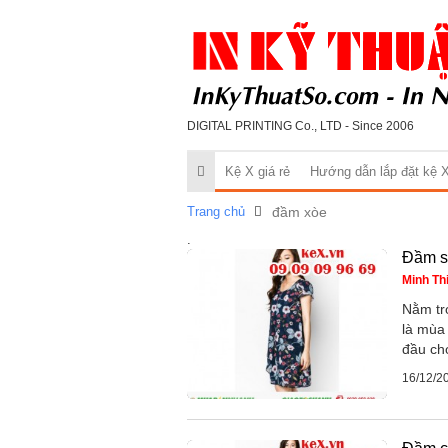
DIGITAL PRINTING Co., LTD - Since 2006
Kệ X giá rẻ
Hướng dẫn lắp đặt kệ 
Trang chủ
đầm xòe
.
Đầm s
Minh Th
Nằm tr
là mùa
đầu ch
16/12/2