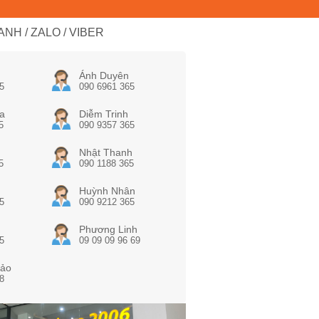
NH / ZALO / VIBER
Ánh Duyên
5
090 6961 365
a
Diễm Trinh
5
090 9357 365
Nhật Thanh
5
090 1188 365
Huỳnh Nhân
5
090 9212 365
Phương Linh
5
09 09 09 96 69
ảo
8