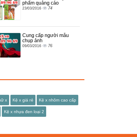
phẩm quảng cáo
74
23/03/2016
Cung cấp người mẫu
chụp ảnh
76
09/03/2016
hữ x
Kệ x giá rẻ
Kệ x nhôm cao cấp
Kệ x nhựa đen loại 2