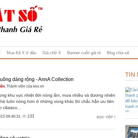
X
Mua Kệ X ở đâu
Giá chữ X
Banner cuốn giá rẻ
Blog chia sẻ
TIN
uông dáng rộng - AnnA Collection
iện
, Thành viên của kex.vn
ong khu vực nhiệt đới nóng ẩm, mưa nhiều và đương nhiên
 hè luôn nóng hơn ở những vùng khác thì chắc hẳn ưu tiên
o c&aacu...
133
015 09:40:31
ĐỌC TIẾP