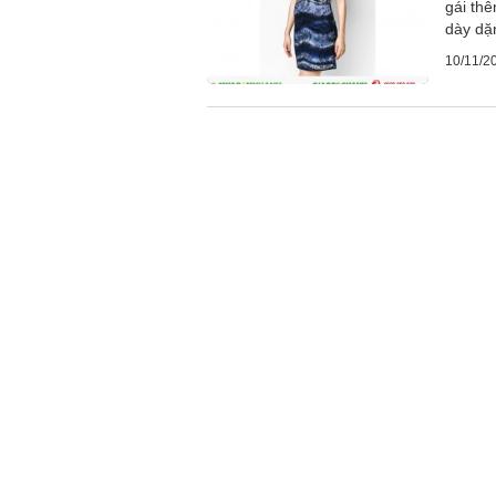
gái th
dày dặn
10/11/2