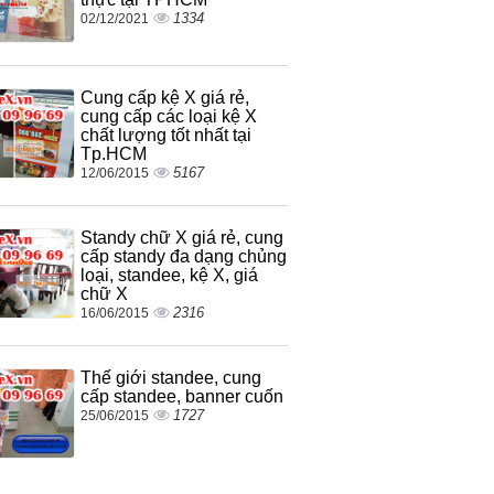
1334
02/12/2021
Cung cấp kệ X giá rẻ,
cung cấp các loại kệ X
chất lượng tốt nhất tại
Tp.HCM
5167
12/06/2015
Standy chữ X giá rẻ, cung
cấp standy đa dạng chủng
loại, standee, kệ X, giá
chữ X
2316
16/06/2015
Thế giới standee, cung
cấp standee, banner cuốn
1727
25/06/2015