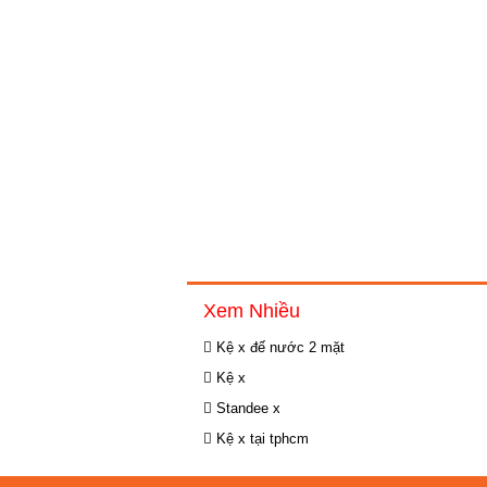
Xem Nhiều
Kệ x đế nước 2 mặt
Kệ x
Standee x
Kệ x tại tphcm