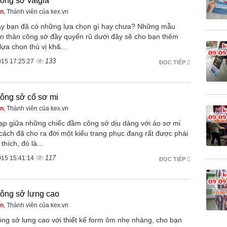
ông sở vatgia
ên
, Thành viên của kex.vn
y bạn đã có những lựa chọn gì hay chưa? Những mẫu
ền thân công sở đầy quyến rũ dưới đây sẽ cho bạn thêm
ựa chọn thú vị kh&...
133
015 17:25:27
ĐỌC TIẾP
ông sở cổ sơ mi
ên
, Thành viên của kex.vn
 tạp giữa những chiếc đầm công sở dịu dàng với áo sơ mi
cách đã cho ra đời một kiểu trang phục đang rất được phái
thích, đó là...
117
015 15:41:14
ĐỌC TIẾP
ông sở lưng cao
ên
, Thành viên của kex.vn
ng sở lưng cao với thiết kế form ôm nhẹ nhàng, cho bạn