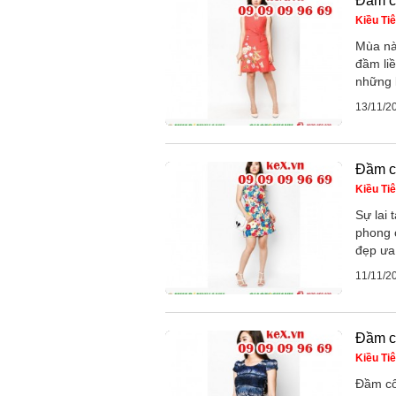
Đầm c
Kiều Ti
Mùa nà
đầm li
những l
13/11/2
Đầm c
Kiều Ti
Sự lai
phong 
đẹp ưa 
11/11/2
Đầm c
Kiều Ti
Đầm cô