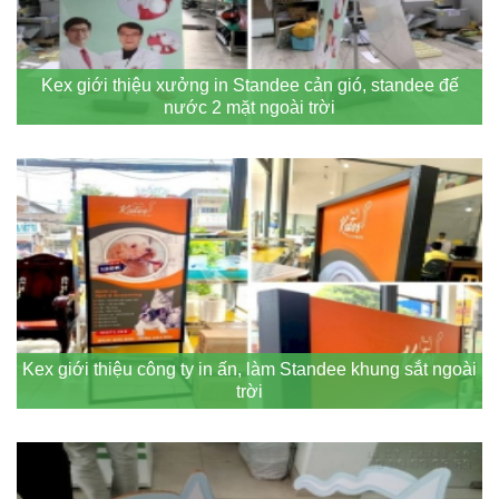
Kex giới thiệu xưởng in Standee cản gió, standee đế
nước 2 mặt ngoài trời
Kex giới thiệu công ty in ấn, làm Standee khung sắt ngoài
trời