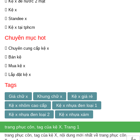
Kệ x đế nước 2 mặt
Kệ x
Standee x
Kệ x tại tphcm
Chuyên mục hot
Chuyên cung cấp kệ x
Bán kệ
Mua kệ x
Lắp đặt kệ x
Tags
Giá chữ x
Khung chữ x
Kệ x giá rẻ
Kệ x nhôm cao cấp
Kệ x nhựa đen loại 1
Kệ x nhựa đen loại 2
Kệ x nhựa xám
trang phục côn, tag của kệ X, Trang 1
trang phục côn, tag của kệ X, nội dung mới nhất về trang phục côn,
Ẩn