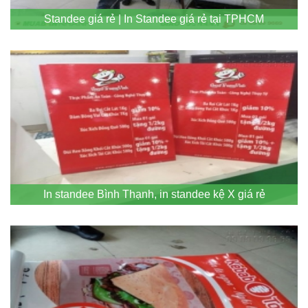
Standee giá rẻ | In Standee giá rẻ tại TPHCM
In standee Bình Thạnh, in standee kệ X giá rẻ