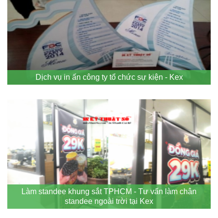
Dịch vụ in ấn công ty tổ chức sự kiện - Kex
Làm standee khung sắt TPHCM - Tư vấn làm chân
standee ngoài trời tại Kex