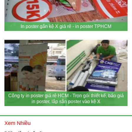
In poster gắn kệ X giá rẻ - in poster TPHCM
Công ty in poster giá rẻ HCM - Trọn gói thiết kế, báo giá
in poster, lắp sẵn poster vào kệ X
Xem Nhiều