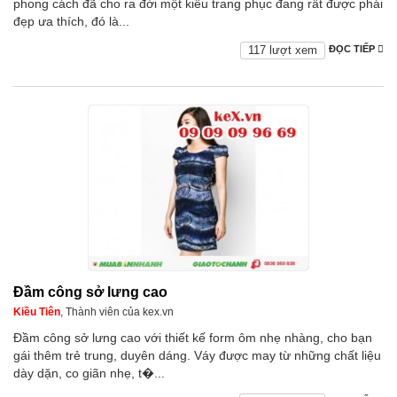
phong cách đã cho ra đời một kiểu trang phục đang rất được phái
đẹp ưa thích, đó là...
117 lượt xem
ĐỌC TIẾP
Đầm công sở lưng cao
Kiều Tiên
, Thành viên của kex.vn
Đầm công sở lưng cao với thiết kế form ôm nhẹ nhàng, cho bạn
gái thêm trẻ trung, duyên dáng. Váy được may từ những chất liệu
dày dặn, co giãn nhẹ, t�...