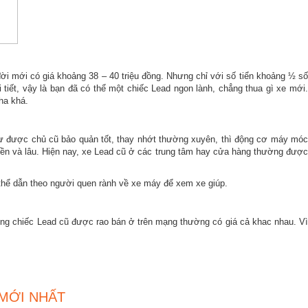
 đời mới có giá khoảng 38 – 40 triệu đồng. Nhưng chỉ với số tiển khoảng ½ số
tiết, vậy là bạn đã có thể một chiếc Lead ngon lành, chẳng thua gì xe mới.
ha khá.
hư được chủ cũ bảo quản tốt, thay nhớt thường xuyên, thì động cơ máy móc
 bền và lâu. Hiện nay, xe Lead cũ ở các trung tâm hay cửa hàng thường được
thể dẫn theo người quen rành về xe máy để xem xe giúp.
ững chiếc Lead cũ được rao bán ở trên mạng thường có giá cả khac nhau. Vì
 MỚI NHẤT