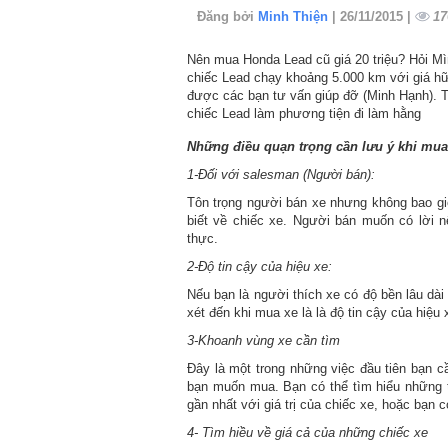
Đăng bởi
Minh Thiện
| 26/11/2015 |
17
Nên mua Honda Lead cũ giá 20 triệu? Hỏi Mìn
chiếc Lead chạy khoảng 5.000 km với giá hữu
được các bạn tư vấn giúp đỡ (Minh Hạnh). T
chiếc Lead làm phương tiện đi làm hằng
Những điều quạn trọng cần lưu ý khi mua
1-Đối với salesman (Người bán):
Tôn trọng người bán xe nhưng không bao giờ 
biết về chiếc xe. Người bán muốn có lời 
thực.
2-Độ tin cậy của hiệu xe:
Nếu bạn là người thích xe có độ bền lâu dài
xét đến khi mua xe là là độ tin cậy của hiệu 
3-Khoanh vùng xe cần tìm
Đây là một trong những việc đầu tiên bạn c
bạn muốn mua. Bạn có thể tìm hiểu những 
gần nhất với giá trị của chiếc xe, hoặc bạn 
4- Tìm hiều về giá cả của những chiếc xe