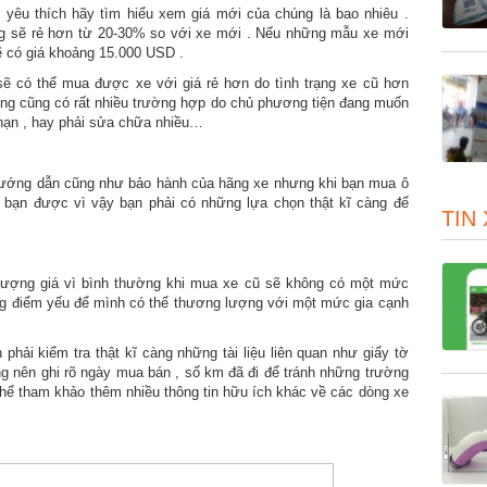
yêu thích hãy tìm hiểu xem giá mới của chúng là bao nhiêu .
ng sẽ rẻ hơn từ 20-30% so với xe mới . Nếu những mẫu xe mới
ẽ có giá khoảng 15.000 USD .
ẽ có thể mua được xe với giá rẻ hơn do tình trạng xe cũ hơn
ưng cũng có rất nhiều trường hợp do chủ phương tiện đang muốn
i nạn , hay phải sửa chữa nhiều…
ướng dẫn cũng như bảo hành của hãng xe nhưng khi bạn mua ô
p bạn được vì vậy bạn phải có những lựa chọn thật kĩ càng để
TIN
lượng giá vì bình thường khi mua xe cũ sẽ không có một mức
ng điểm yếu để mình có thể thương lượng với một mức gia cạnh
hải kiểm tra thật kĩ càng những tài liệu liên quan như giấy tờ
 nên ghi rõ ngày mua bán , số km đã đi để tránh những trường
thể tham khảo thêm nhiều thông tin hữu ích khác về các dòng xe