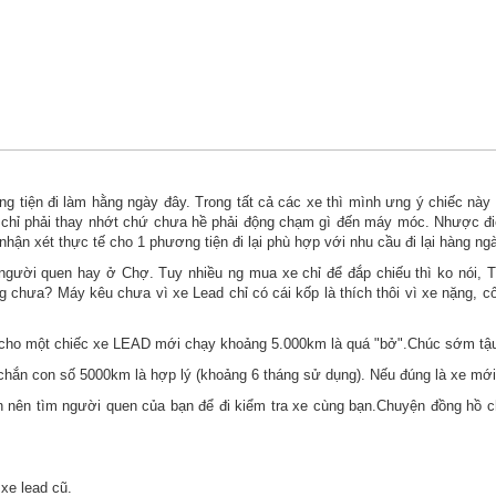
 tiện đi làm hằng ngày đây. Trong tất cả các xe thì mình ưng ý chiếc này 
 chỉ phải thay nhớt chứ chưa hề phải động chạm gì đến máy móc. Nhược đ
nhận xét thực tế cho 1 phương tiện đi lại phù hợp với nhu cầu đi lại hàng ng
 người quen hay ở Chợ. Tuy nhiều ng mua xe chỉ để đắp chiếu thì ko nói, 
chưa? Máy kêu chưa vì xe Lead chỉ có cái kốp là thích thôi vì xe nặng, c
r cho một chiếc xe LEAD mới chạy khoảng 5.000km là quá "bở".Chúc sớm tậ
chắn con số 5000km là hợp lý (khoảng 6 tháng sử dụng). Nếu đúng là xe mới đ
n nên tìm người quen của bạn để đi kiểm tra xe cùng bạn.Chuyện đồng hồ c
xe lead cũ.