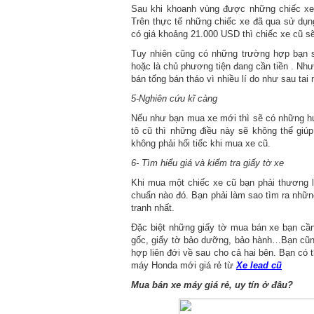
Sau khi khoanh vùng được những chiếc xe 
Trên thực tế những chiếc xe đã qua sử dụ
có giá khoảng 21.000 USD thì chiếc xe cũ s
Tuy nhiên cũng có những trường hợp bạn s
hoặc là chủ phương tiện đang cần tiền . Nh
bán tống bán tháo vì nhiều lí do như sau ta
5-Nghiên cứu kĩ càng
Nếu như bạn mua xe mới thì sẽ có những h
tô cũ thì những điều này sẽ không thể giú
không phải hối tiếc khi mua xe cũ.
6- Tìm hiểu giá và kiểm tra giấy tờ xe
Khi mua một chiếc xe cũ bạn phải thương 
chuẩn nào đó. Bạn phải làm sao tìm ra nhữ
tranh nhất.
Đặc biệt những giấy tờ mua bán xe bạn cần p
gốc, giấy tờ bảo dưỡng, bảo hành…Bạn cũng
hợp liên đới về sau cho cả hai bên. Bạn có 
máy Honda mới giá rẻ từ
Xe lead cũ
Mua bán xe máy giá rẻ, uy tín ở đâu?