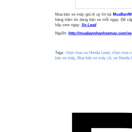
Mua bán xe máy giá rẻ uy tín tại
MuaBanNh
hàng trăm tin đang bán xe mỗi ngay. Để cậ
hãy xem ngay:
Xe Lead
Nguồn:
http://muabannhanhxemay.com/xe-l
Tags:
chọn mua xe Honda Lead
,
chọn mua x
bán xe máy
,
Mua bán xe máy cũ
,
xe Honda 