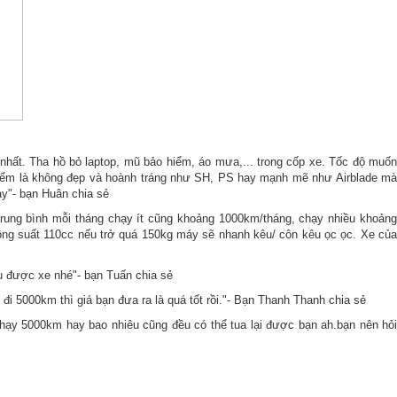
nhất. Tha hồ bỏ laptop, mũ bảo hiểm, áo mưa,... trong cốp xe. Tốc độ muốn
iểm là không đẹp và hoành tráng như SH, PS hay mạnh mẽ như Airblade mà
ày"- bạn Huân chia sẻ
Trung bình mỗi tháng chạy ít cũng khoảng 1000km/tháng, chạy nhiều khoảng
ông suất 110cc nếu trở quá 150kg máy sẽ nhanh kêu/ côn kêu ọc ọc. Xe của
u được xe nhé"- bạn Tuấn chia sẻ
i 5000km thì giá bạn đưa ra là quá tốt rồi."- Bạn Thanh Thanh chia sẻ
hạy 5000km hay bao nhiêu cũng đều có thể tua lại được bạn ah.bạn nên hỏi