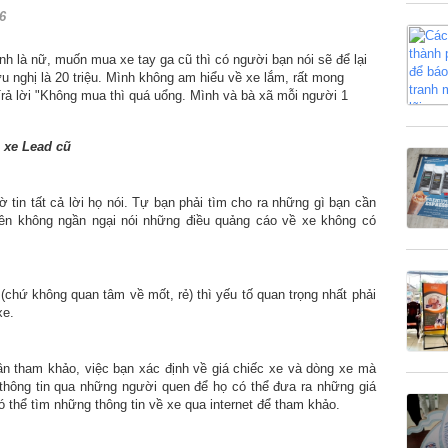
6
h là nữ, muốn mua xe tay ga cũ thì có người bạn nói sẽ để lại
 nghị là 20 triệu. Mình không am hiểu về xe lắm, rất mong
rả lời "Không mua thì quá uổng. Mình và bà xã mỗi người 1
 xe Lead cũ
tin tất cả lời họ nói. Tự bạn phải tìm cho ra những gì bạn cần
nên không ngần ngại nói những điều quảng cáo về xe không có
 (chứ không quan tâm về mốt, rẻ) thì yếu tố quan trọng nhất phải
xe.
ần tham khảo, việc bạn xác định về giá chiếc xe và dòng xe mà
thông tin qua những người quen để họ có thể đưa ra những giá
có thể tìm những thông tin về xe qua internet để tham khảo.