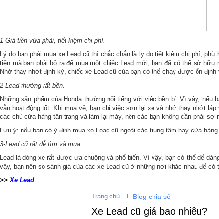
1-Giá tiền vừa phải, tiết kiệm chi phí.
Lý do bạn phải mua xe Lead cũ thì chắc chắn là ly do tiết kiệm chi phí, phù
tiền mà bạn phải bỏ ra để mua một chiêc Lead mới, bạn đã có thể sở hữu mộ
Nhớ thay nhớt định kỳ, chiếc xe Lead cũ của bạn có thể chạy được ổn định v
2-Lead thường rất bền.
Những sản phẩm của Honda thường nổi tiếng với việc bền bỉ. Vì vậy, nếu 
vẫn hoạt động tốt. Khi mua về, bạn chỉ việc sơn lại xe và nhớ thay nhớt l
các chủ cửa hàng tân trang và làm lại máy, nên các bạn không cần phải s
Lưu ý: nếu bạn có ý định mua xe Lead cũ ngoài các trung tâm hay cửa hàng 
3-Lead cũ rất dễ tìm và mua.
Lead là dòng xe rất được ưa chuộng và phổ biến. Vì vậy, bạn có thể dể dà
vậy, bạn nên so sánh giá của các xe Lead cũ ở những nơi khác nhau để có 
>>
Xe Lead
Trang chủ
Blog chia sẻ
Xe Lead cũ giá bao nhiêu?