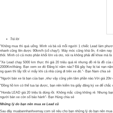
Trả lời
"Không mua thì quá uổng. Mình và bà xã mỗi người 1 chiếc Lead làm phương
nhanh cũng lên được 90km/h (cố chạy!). Máy móc cũng khá ổn, 4 năm nay
thôi. Mình có cả moto phân khối lớn và oto, nói ra không phải để khoe mà là 
"Xe Lead chạy 5000 km thực thì giá 20 triệu quá rẻ nhưng đồ rẻ là đồ của
2000Km/tháng. Bạn xem xe đó Đăng kí năm nào? Đã gây hay bị tai nạn nặng 
ng quen thì lấy tốt vì mấy khi cả nhà cùng đi trên xe đó."- Bạn Nam chia sẻ
"Người bán xe là bạn của bạn ,như vậy cũng yên tâm phần nào.Với giá 20t
"Đồng hồ km có thể tua lại được, bạn nên kiểm tra giấy đăng ký xe để chắc 
"Honda LEAD giá 20 triệu là đúng rồi. Không mắc cũng không rẻ. Nhưng bạ
người bán xe còn sổ bảo hành"- Bạn Hùng chia sẻ
Những lý do bạn nên mua xe Lead cũ
Sau đây muabannhanhxemay.com sẽ nêu cho bạn những lý do bạn nên mua 