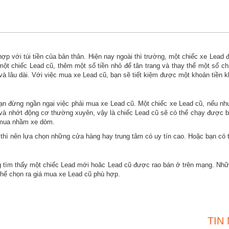
 hợp với túi tiền của bản thân. Hiện nay ngoài thì trường, một chiếc xe Lead
t chiếc Lead cũ, thêm một số tiền nhỏ để tân trang và thay thể một số chi 
à lâu dài. Với việc mua xe Lead cũ, bạn sẽ tiết kiệm được một khoản tiền k
bạn đừng ngần ngại việc phải mua xe Lead cũ. Một chiếc xe Lead cũ, nếu n
áp và nhớt động cơ thường xuyên, vậy là chiếc Lead cũ sẽ có thể chạy được
ợ mua nhầm xe dòm.
thì nên lựa chọn những cửa hàng hay trung tâm có uy tín cao. Hoặc bạn có 
ng tìm thấy một chiếc Lead mới hoăc Lead cũ được rao bán ở trên mạng. Nh
thể chọn ra giá mua xe Lead cũ phù hợp.
TIN